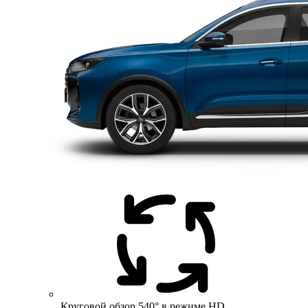
Круговой обзор 540° в режиме HD