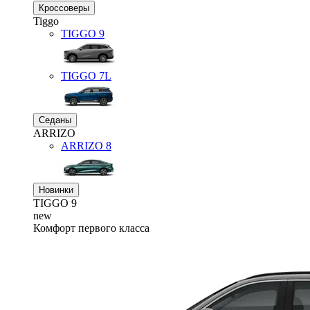
Кроссоверы
Tiggo
TIGGO
9
TIGGO
7L
Седаны
ARRIZO
ARRIZO 8
Новинки
TIGGO
9
new
Комфорт первого класса