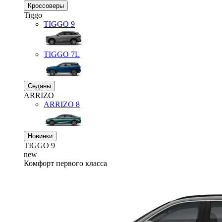
Кроссоверы
Tiggo
TIGGO
9
TIGGO
7L
Седаны
ARRIZO
ARRIZO 8
Новинки
TIGGO
9
new
Комфорт первого класса