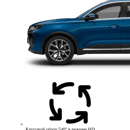
Круговой обзор 540° в режиме HD