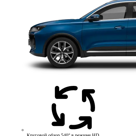
Круговой обзор 540° в режиме HD