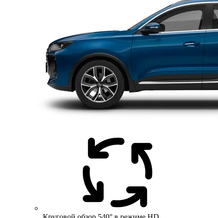
Круговой обзор 540° в режиме HD