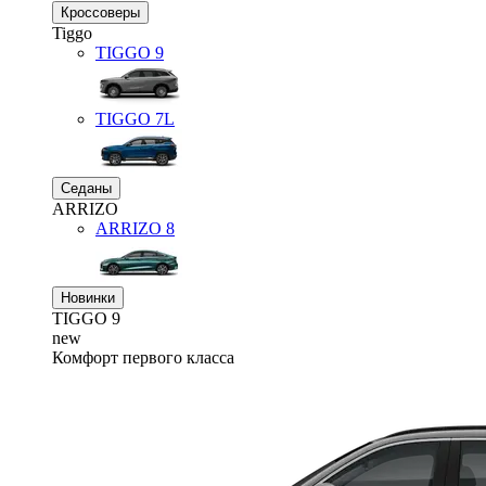
Кроссоверы
Tiggo
TIGGO
9
TIGGO
7L
Седаны
ARRIZO
ARRIZO 8
Новинки
TIGGO
9
new
Комфорт первого класса