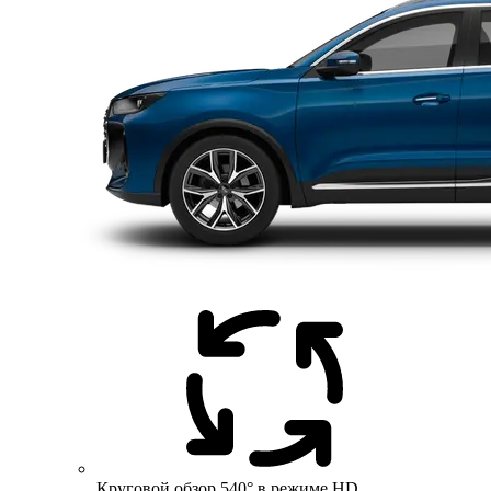
Круговой обзор 540° в режиме HD