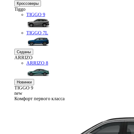
Кроссоверы
Tiggo
TIGGO
9
TIGGO
7L
Седаны
ARRIZO
ARRIZO 8
Новинки
TIGGO
9
new
Комфорт первого класса