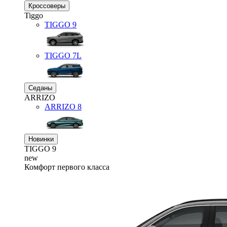
Кроссоверы
Tiggo
TIGGO
9
TIGGO
7L
Седаны
ARRIZO
ARRIZO 8
Новинки
TIGGO
9
new
Комфорт первого класса