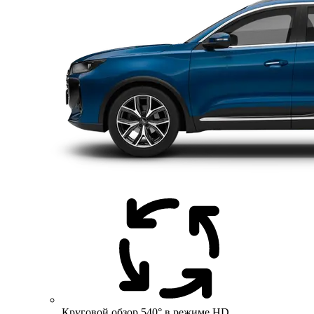
Круговой обзор 540° в режиме HD