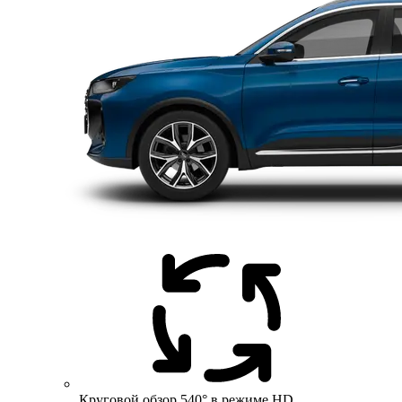
Круговой обзор 540° в режиме HD