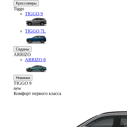
Кроссоверы
Tiggo
TIGGO
9
TIGGO
7L
Седаны
ARRIZO
ARRIZO 8
Новинки
TIGGO
9
new
Комфорт первого класса