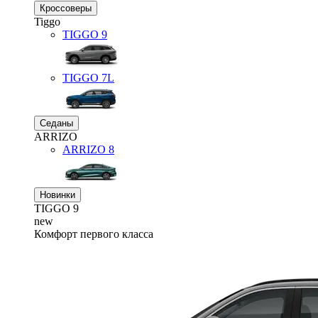
Кроссоверы
Tiggo
TIGGO
9
TIGGO
7L
Седаны
ARRIZO
ARRIZO 8
Новинки
TIGGO
9
new
Комфорт первого класса