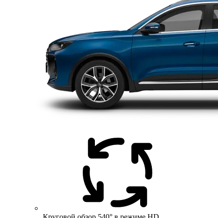
Круговой обзор 540° в режиме HD