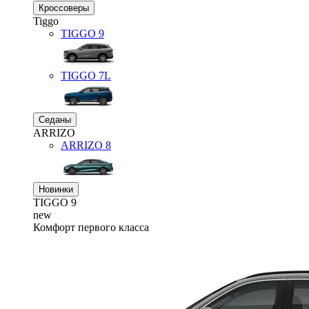
Кроссоверы
Tiggo
TIGGO
9
TIGGO
7L
Седаны
ARRIZO
ARRIZO 8
Новинки
TIGGO
9
new
Комфорт первого класса