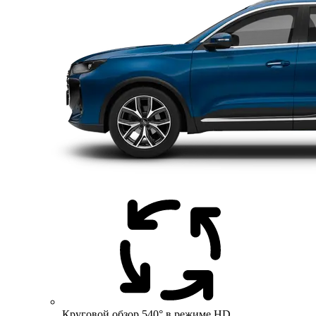
Круговой обзор 540° в режиме HD