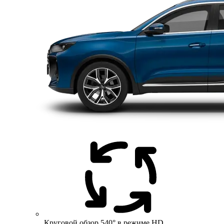
Круговой обзор 540° в режиме HD