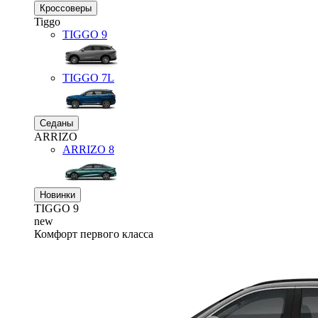
Кроссоверы
Tiggo
TIGGO
9
TIGGO
7L
Седаны
ARRIZO
ARRIZO 8
Новинки
TIGGO
9
new
Комфорт первого класса