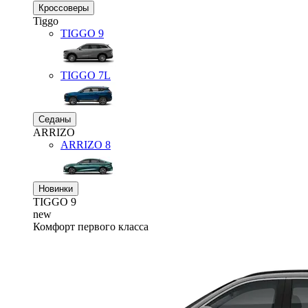
Кроссоверы
Tiggo
TIGGO
9
TIGGO
7L
Седаны
ARRIZO
ARRIZO 8
Новинки
TIGGO
9
new
Комфорт первого класса