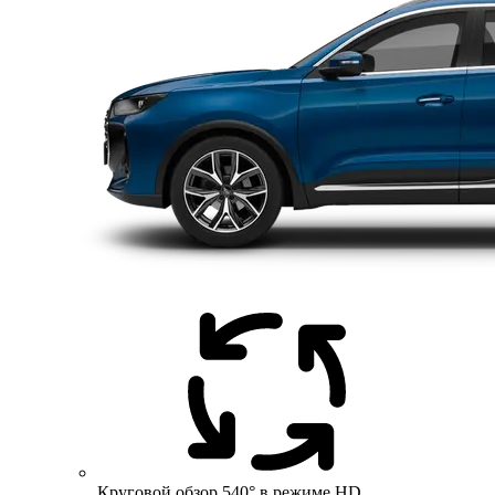
Круговой обзор 540° в режиме HD