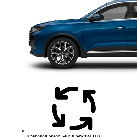
Круговой обзор 540° в режиме HD