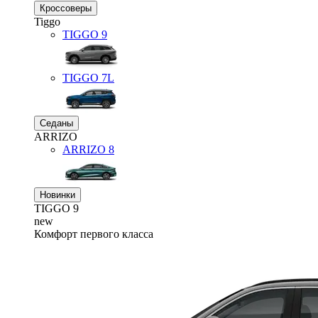
Кроссоверы
Tiggo
TIGGO
9
TIGGO
7L
Седаны
ARRIZO
ARRIZO 8
Новинки
TIGGO
9
new
Комфорт первого класса