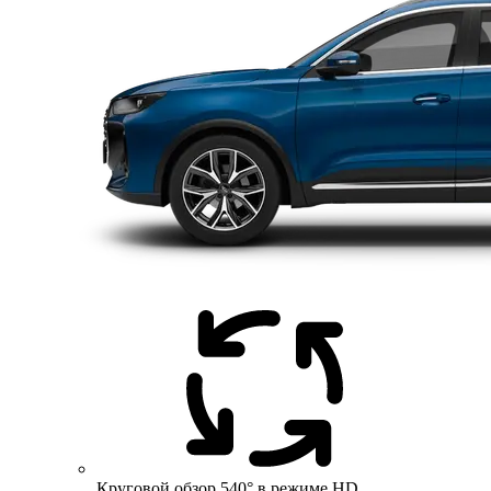
Круговой обзор 540° в режиме HD