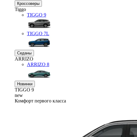
Кроссоверы
Tiggo
TIGGO
9
TIGGO
7L
Седаны
ARRIZO
ARRIZO 8
Новинки
TIGGO
9
new
Комфорт первого класса