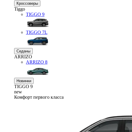
Кроссоверы
Tiggo
TIGGO
9
TIGGO
7L
Седаны
ARRIZO
ARRIZO 8
Новинки
TIGGO
9
new
Комфорт первого класса