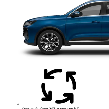
Круговой обзор 540° в режиме HD