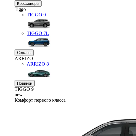
Кроссоверы
Tiggo
TIGGO
9
TIGGO
7L
Седаны
ARRIZO
ARRIZO 8
Новинки
TIGGO
9
new
Комфорт первого класса