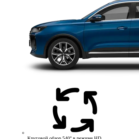
Круговой обзор 540° в режиме HD