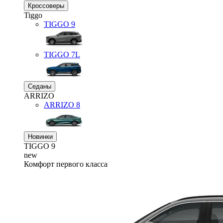
Кроссоверы
Tiggo
TIGGO
9
TIGGO
7L
Седаны
ARRIZO
ARRIZO 8
Новинки
TIGGO
9
new
Комфорт первого класса