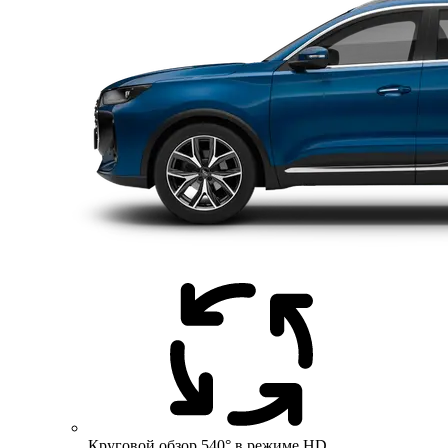
Круговой обзор 540° в режиме HD