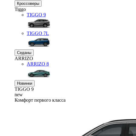
Кроссоверы
Tiggo
TIGGO
9
TIGGO
7L
Седаны
ARRIZO
ARRIZO 8
Новинки
TIGGO
9
new
Комфорт первого класса