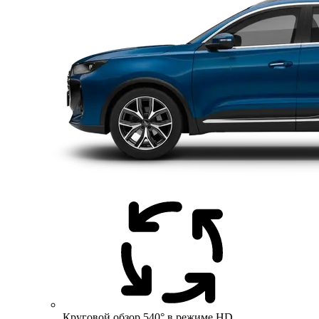
Круговой обзор 540° в режиме HD