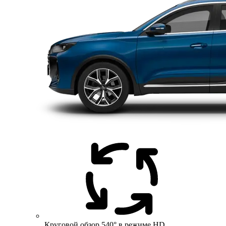
Круговой обзор 540° в режиме HD