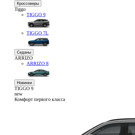
Кроссоверы
Tiggo
TIGGO
9
TIGGO
7L
Седаны
ARRIZO
ARRIZO 8
Новинки
TIGGO
9
new
Комфорт первого класса