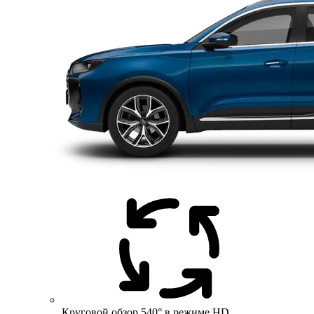
Круговой обзор 540° в режиме HD