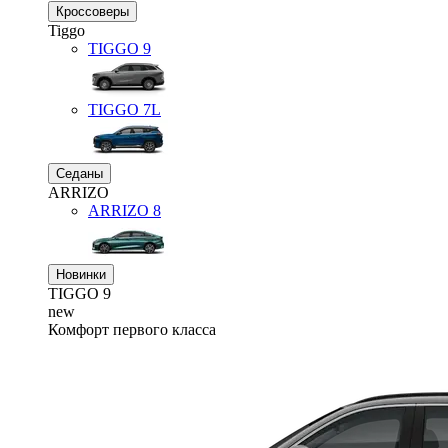
Кроссоверы
Tiggo
TIGGO
9
TIGGO
7L
Седаны
ARRIZO
ARRIZO 8
Новинки
TIGGO
9
new
Комфорт первого класса