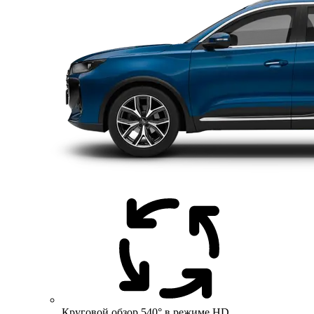
Круговой обзор 540° в режиме HD