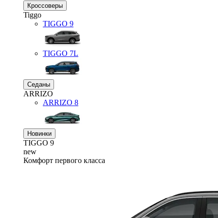
Кроссоверы
Tiggo
TIGGO
9
TIGGO
7L
Седаны
ARRIZO
ARRIZO 8
Новинки
TIGGO
9
new
Комфорт первого класса