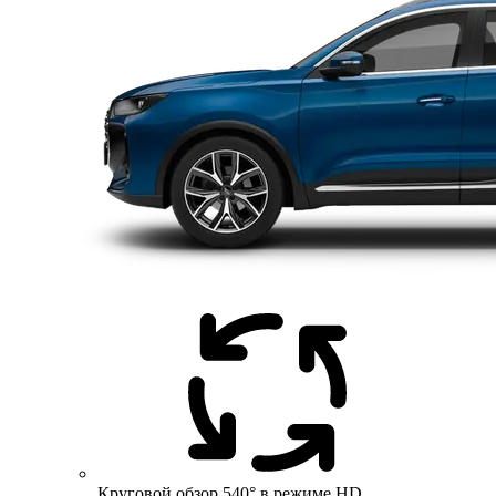
Круговой обзор 540° в режиме HD