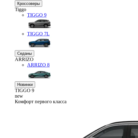
Кроссоверы
Tiggo
TIGGO
9
TIGGO
7L
Седаны
ARRIZO
ARRIZO 8
Новинки
TIGGO
9
new
Комфорт первого класса