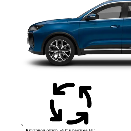
Круговой обзор 540° в режиме HD