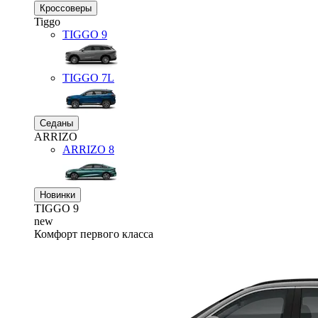
Кроссоверы
Tiggo
TIGGO
9
TIGGO
7L
Седаны
ARRIZO
ARRIZO 8
Новинки
TIGGO
9
new
Комфорт первого класса