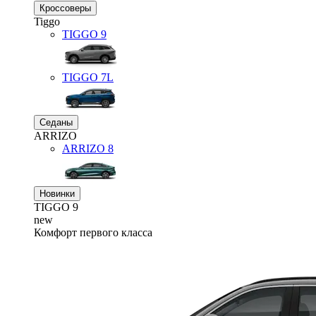
Кроссоверы
Tiggo
TIGGO
9
TIGGO
7L
Седаны
ARRIZO
ARRIZO 8
Новинки
TIGGO
9
new
Комфорт первого класса