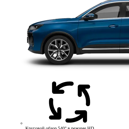
Круговой обзор 540° в режиме HD