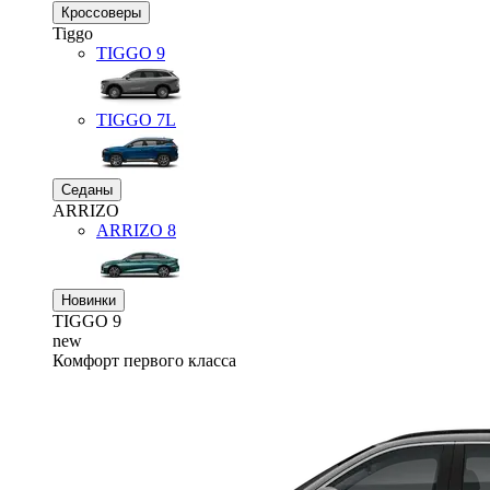
Кроссоверы
Tiggo
TIGGO
9
TIGGO
7L
Седаны
ARRIZO
ARRIZO 8
Новинки
TIGGO
9
new
Комфорт первого класса