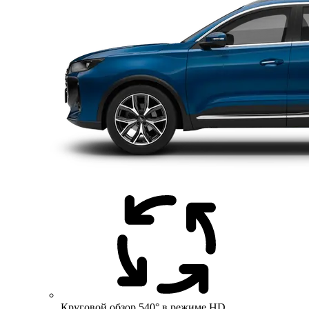
Круговой обзор 540° в режиме HD