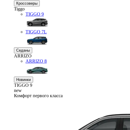
Кроссоверы
Tiggo
TIGGO
9
TIGGO
7L
Седаны
ARRIZO
ARRIZO 8
Новинки
TIGGO
9
new
Комфорт первого класса