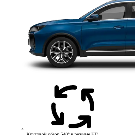
Круговой обзор 540° в режиме HD