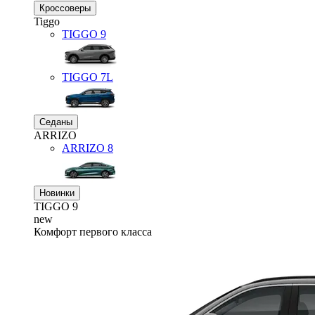
Кроссоверы
Tiggo
TIGGO
9
TIGGO
7L
Седаны
ARRIZO
ARRIZO 8
Новинки
TIGGO
9
new
Комфорт первого класса