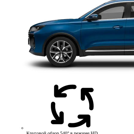
Круговой обзор 540° в режиме HD