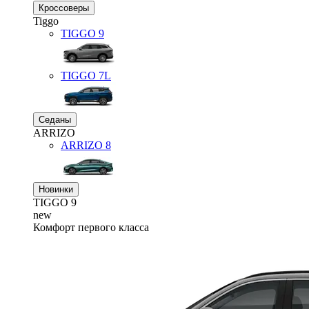
Кроссоверы
Tiggo
TIGGO
9
TIGGO
7L
Седаны
ARRIZO
ARRIZO 8
Новинки
TIGGO
9
new
Комфорт первого класса