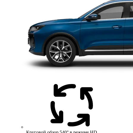
Круговой обзор 540° в режиме HD