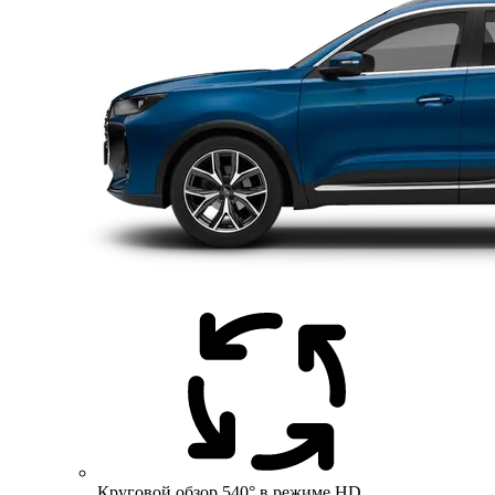
Круговой обзор 540° в режиме HD