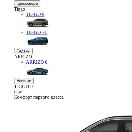
Кроссоверы
Tiggo
TIGGO
9
TIGGO
7L
Седаны
ARRIZO
ARRIZO 8
Новинки
TIGGO
9
new
Комфорт первого класса