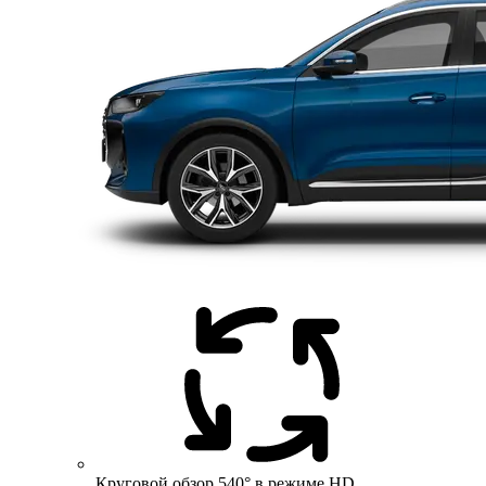
Круговой обзор 540° в режиме HD