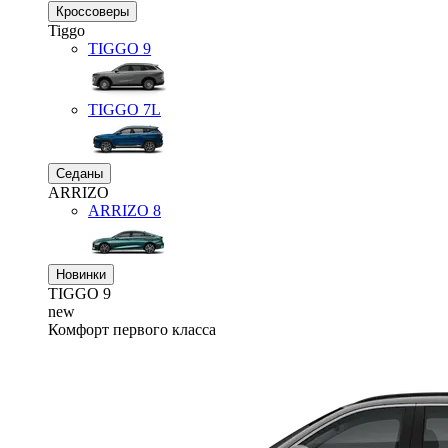
Кроссоверы
Tiggo
TIGGO
9
TIGGO
7L
Седаны
ARRIZO
ARRIZO 8
Новинки
TIGGO
9
new
Комфорт первого класса