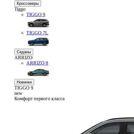
Кроссоверы
Tiggo
TIGGO
9
TIGGO
7L
Седаны
ARRIZO
ARRIZO 8
Новинки
TIGGO
9
new
Комфорт первого класса