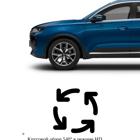
Круговой обзор 540° в режиме HD