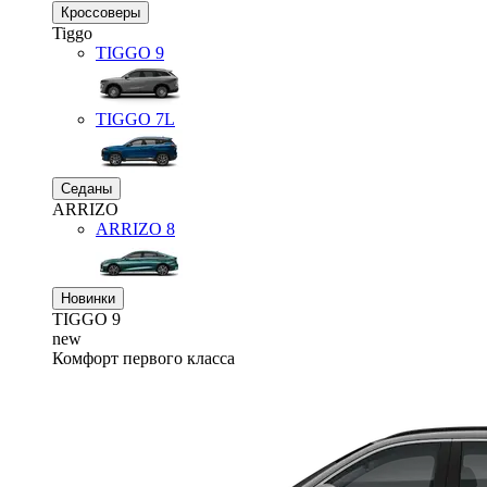
Кроссоверы
Tiggo
TIGGO
9
TIGGO
7L
Седаны
ARRIZO
ARRIZO 8
Новинки
TIGGO
9
new
Комфорт первого класса