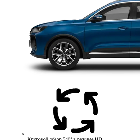
Круговой обзор 540° в режиме HD