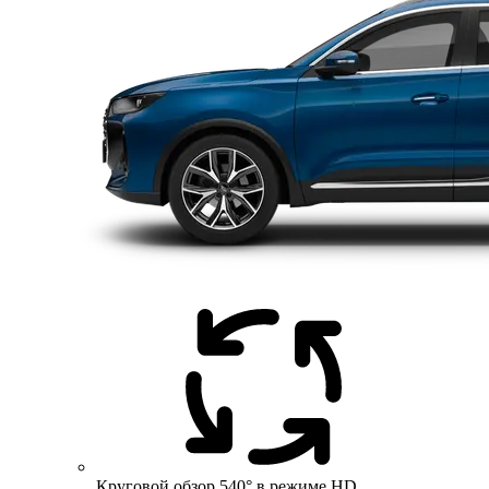
Круговой обзор 540° в режиме HD