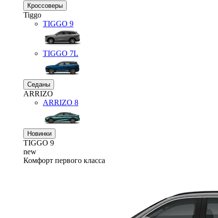
Кроссоверы
Tiggo
TIGGO
9
TIGGO
7L
Седаны
ARRIZO
ARRIZO 8
Новинки
TIGGO
9
new
Комфорт первого класса