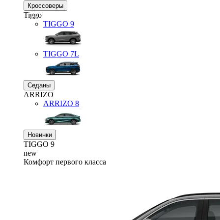
Кроссоверы
Tiggo
TIGGO
9
TIGGO
7L
Седаны
ARRIZO
ARRIZO 8
Новинки
TIGGO
9
new
Комфорт первого класса