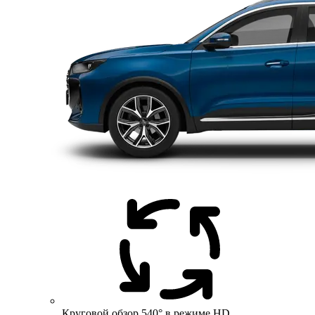
Круговой обзор 540° в режиме HD