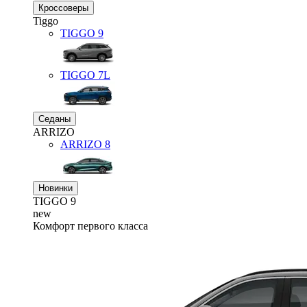
Кроссоверы
Tiggo
TIGGO
9
TIGGO
7L
Седаны
ARRIZO
ARRIZO 8
Новинки
TIGGO
9
new
Комфорт первого класса