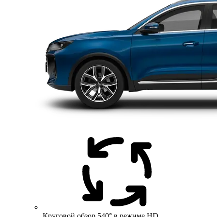
Круговой обзор 540° в режиме HD