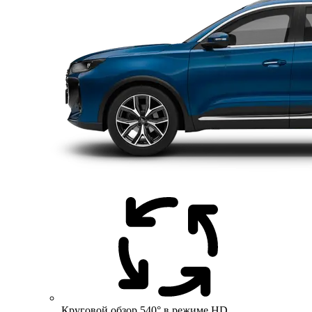
Круговой обзор 540° в режиме HD