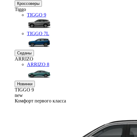
Кроссоверы
Tiggo
TIGGO
9
TIGGO
7L
Седаны
ARRIZO
ARRIZO 8
Новинки
TIGGO
9
new
Комфорт первого класса